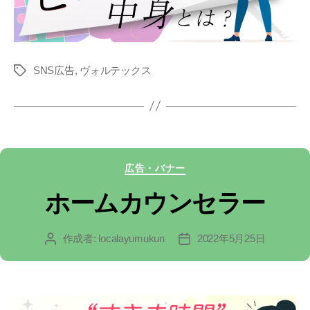
SNS広告
,
ヴォルテックス
タ
グ
カ
広告・バナー
テ
ホームカウンセラー
ゴ
作成者:
localayumukun
2022年5月25日
投
投
リ
稿
稿
ー
者
日