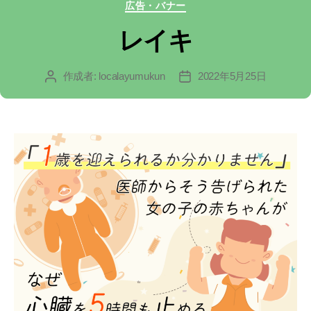
カ
広告・バナー
テ
レイキ
ゴ
作成者:
localayumukun
2022年5月25日
投
投
リ
稿
稿
ー
者
日