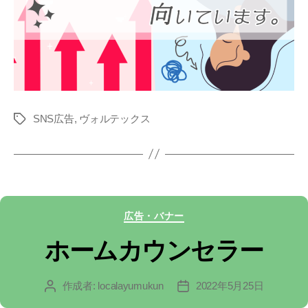
SNS広告
,
ヴォルテックス
タ
グ
カ
広告・バナー
テ
ホームカウンセラー
ゴ
作成者:
localayumukun
2022年5月25日
投
投
リ
稿
稿