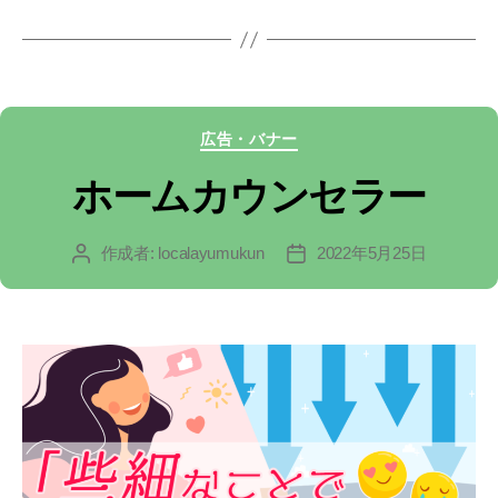
グ
カ
広告・バナー
テ
ホームカウンセラー
ゴ
作成者:
localayumukun
2022年5月25日
投
投
リ
稿
稿
ー
者
日