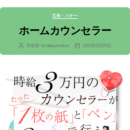
カ
広告・バナー
テ
ホームカウンセラー
ゴ
作成者:
localayumukun
2022年5月25日
投
投
リ
稿
稿
ー
者
日