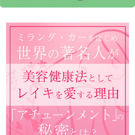
リ
稿
稿
ー
者
日