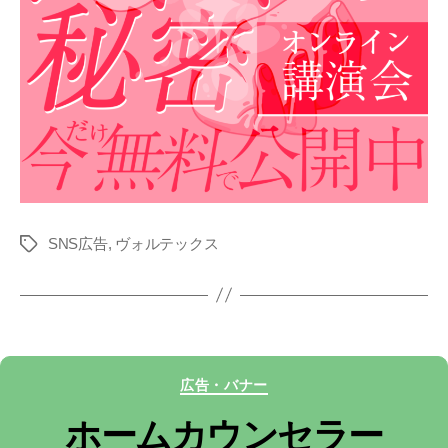
SNS広告
,
ヴォルテックス
タ
グ
カ
広告・バナー
テ
ホームカウンセラー