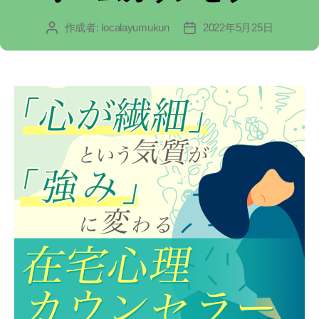
ゴ
作成者:
localayumukun
2022年5月25日
投
投
リ
稿
稿
ー
者
日