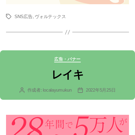
SNS広告
,
ヴォルテックス
タ
グ
カ
広告・バナー
テ
レイキ
ゴ
作成者:
localayumukun
2022年5月25日
投
投
リ
稿
稿
ー
者
日