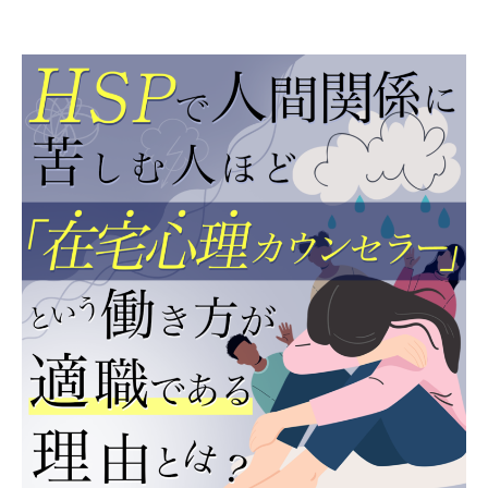
ー
者
日