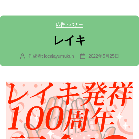
カ
広告・バナー
テ
レイキ
ゴ
作成者:
localayumukun
2022年5月25日
投
投
リ
稿
稿
ー
者
日