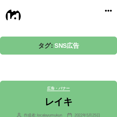
Local
Distance
タグ:
SNS広告
カ
広告・バナー
テ
レイキ
ゴ
作成者:
localayumukun
2022年5月25日
投
投