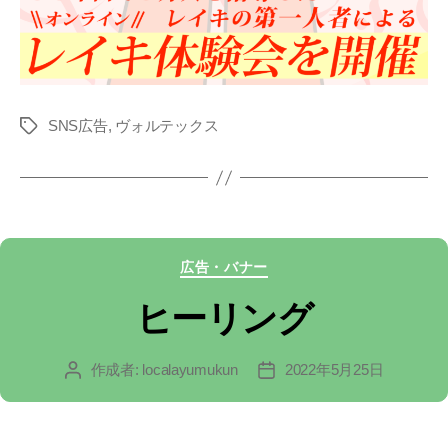
SNS広告
,
ヴォルテックス
タ
グ
カ
広告・バナー
テ
ヒーリング
ゴ
作成者:
localayumukun
2022年5月25日
投
投
リ
稿
稿
ー
者
日