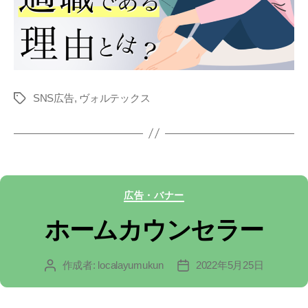
SNS広告
,
ヴォルテックス
タ
グ
カ
広告・バナー
テ
ホームカウンセラー
ゴ
作成者:
localayumukun
2022年5月25日
投
投
リ
稿
稿
ー
者
日