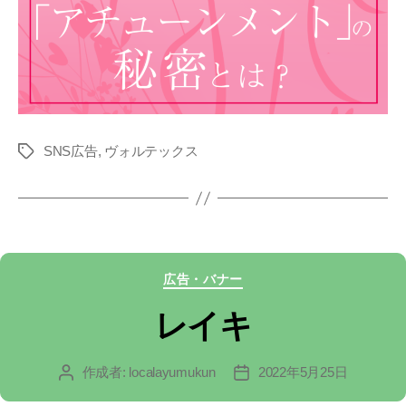
SNS広告
,
ヴォルテックス
タ
グ
カ
広告・バナー
テ
レイキ
ゴ
作成者:
localayumukun
2022年5月25日
投
投
リ
稿
稿