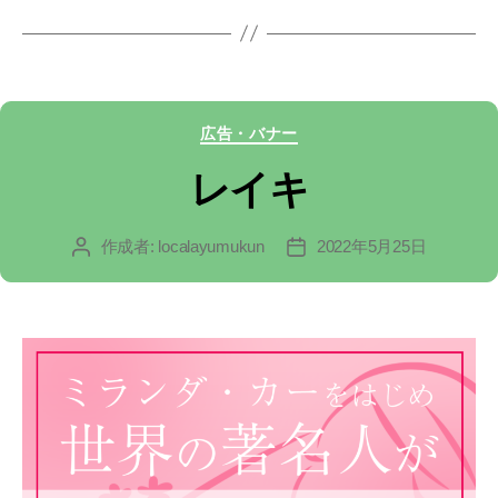
グ
カ
広告・バナー
テ
レイキ
ゴ
作成者:
localayumukun
2022年5月25日
投
投
リ
稿
稿
ー
者
日