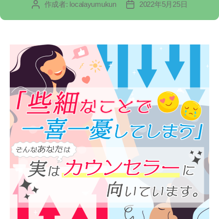
作成者:
localayumukun
2022年5月25日
投
投
リ
稿
稿
ー
者
日