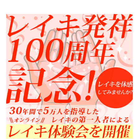
ー
者
日