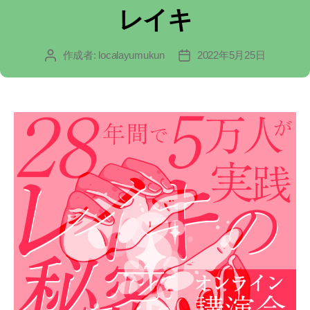
テ
レイキ
ゴ
作成者:
localayumukun
2022年5月25日
投
投
リ
稿
稿
ー
者
日