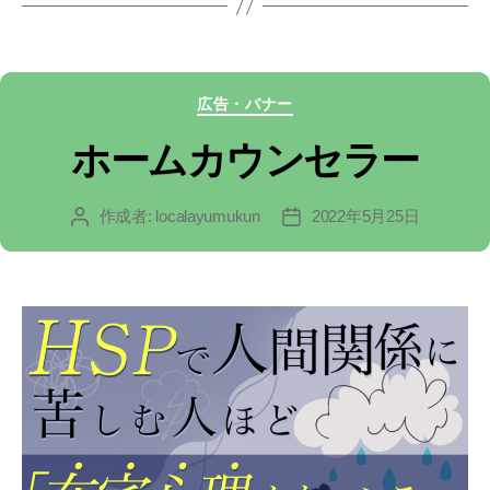
カ
広告・バナー
テ
ホームカウンセラー
ゴ
作成者:
localayumukun
2022年5月25日
投
投
リ
稿
稿
ー
者
日