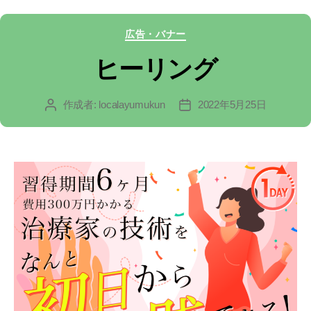
カ
広告・バナー
テ
ヒーリング
ゴ
作成者:
localayumukun
2022年5月25日
投
投
リ
稿
稿
ー
者
日