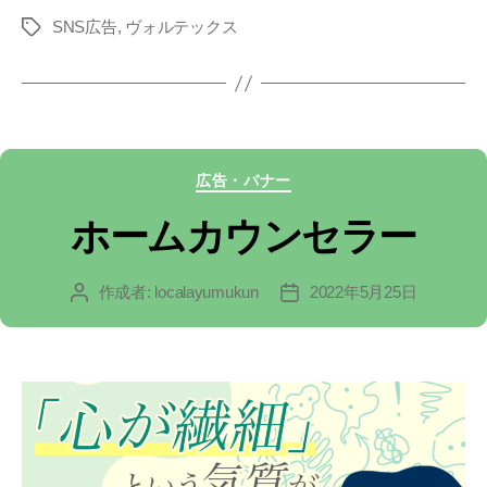
SNS広告
,
ヴォルテックス
タ
グ
カ
広告・バナー
テ
ホームカウンセラー
ゴ
作成者:
localayumukun
2022年5月25日
投
投
リ
稿
稿
ー
者
日