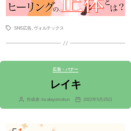
SNS広告
,
ヴォルテックス
タ
グ
カ
広告・バナー
テ
レイキ
ゴ
作成者:
localayumukun
2022年5月25日
投
投
リ
稿
稿
ー
者
日