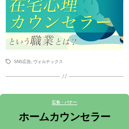
SNS広告
,
ヴォルテックス
タ
グ
カ
広告・バナー
テ
ホームカウンセラー
ゴ