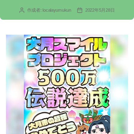
リ
作成者:
localayumukun
2022年5月28日
投
投
ー
稿
稿
者
日