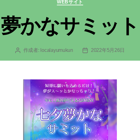
カ
WEBサイト
テ
夢かなサミット
ゴ
リ
ー
作成者:
localayumukun
2022年5月26日
投
投
稿
稿
者
日