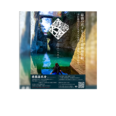
ー
者
日