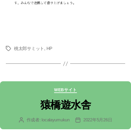
桃太郎サミット
,
HP
タ
グ
カ
WEBサイト
テ
猿橋遊水舎
ゴ
作成者:
localayumukun
2022年5月26日
投
投
リ
稿
稿