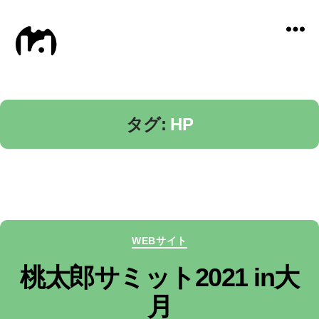
Local
Distance
タグ:
HP
カ
WEBサイト
テ
桃太郎サミット2021 in大
ゴ
月