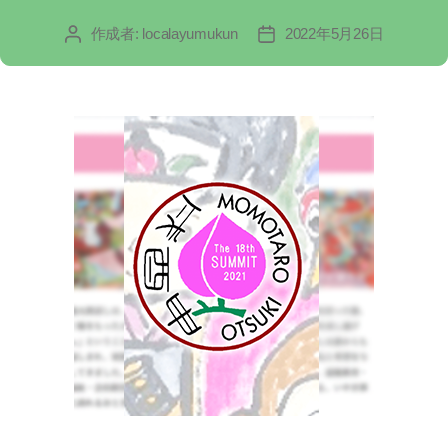
リ
作成者:
localayumukun
2022年5月26日
投
投
ー
稿
稿
者
日