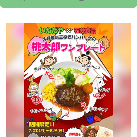
リ
稿
稿
ー
者
日