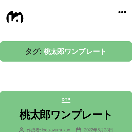
Local
Distance
タグ:
桃太郎ワンプレート
カ
DTP
テ
桃太郎ワンプレート
ゴ
作成者:
localayumukun
2022年5月28日
投
投