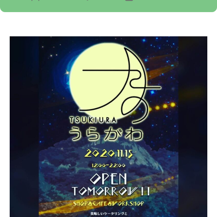
リ
稿
稿
ー
者
日