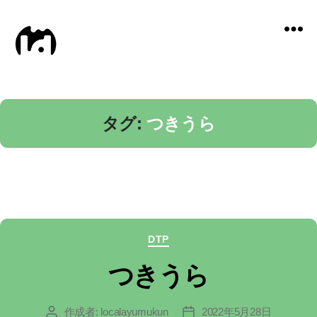
Local
Distance
タグ:
つきうら
カ
DTP
テ
つきうら
ゴ
作成者:
localayumukun
2022年5月28日
投
投