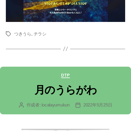
つきうら
,
チラシ
タ
グ
カ
DTP
テ
月のうらがわ
ゴ
作成者:
localayumukun
2022年5月25日
投
投
リ
稿
稿
ー
者
日