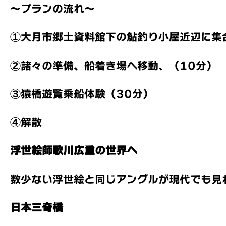
～プランの流れ～
①大月市郷土資料館下の鮎釣り小屋近辺に集
②諸々の準備、船着き場へ移動、（10分）
③猿橋遊覧乗船体験（30分）
④解散
浮世絵師歌川広重の世界へ
数少ない浮世絵と同じアングルが現代でも見
日本三奇橋